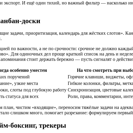
и экспорт. И ещё один тихий, но важный фильтр — насколько инс
канбан-доски
щие задачи, приоритизация, календарь для жёстких слотов». Кан
.
ей по важности, а не по срочности: срочное не должно каждый 
тово». Для одиночных дел проще краткий список на день и недел
 Напоминания стоит держать бережно — пусть сигналят о действ
огда особенно уместен
На что смотреть при выб
ких поручений
Горячие клавиши, виджеты, оф
ание», узкие места
Гибкие колонки, фильтры, метк
роки, слоты под глубокую работу
Синхронизация, цветовые кале
ть статуса для всех
Роли, права, комментарии, инт
ем план, чистим «входящие», переносим тяжёлые задачи на адек
стало слишком много, помогает разрезание: формулируем первый 
йм‑боксинг, трекеры