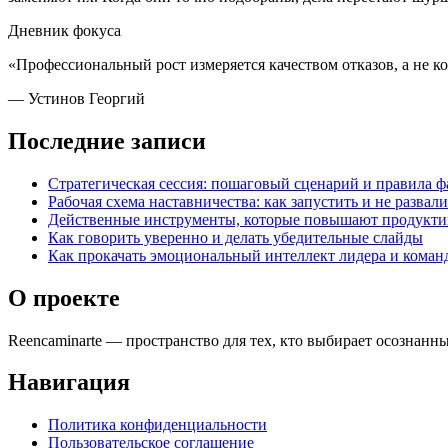
Дневник фокуса
«Профессиональный рост измеряется качеством отказов, а не к
— Устинов Георгий
Последние записи
Стратегическая сессия: пошаговый сценарий и правила 
Рабочая схема наставничества: как запустить и не развали
Действенные инструменты, которые повышают продукти
Как говорить уверенно и делать убедительные слайды
Как прокачать эмоциональный интеллект лидера и коман
О проекте
Reencaminarte — пространство для тех, кто выбирает осознанн
Навигация
Политика конфиденциальности
Пользовательское соглашение