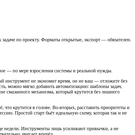
к задаче по проекту. Форматы открытые, экспорт — обязателен.
льное — по мере взросления системы и реальной нужды.
вый инструмент не экономит время, он не ваш — отложите без
ость, можно мягко добавить автоматизацию: шаблоны задач,
ие смазанного механизма, который крутится без лишнего
, что крутится в голове. Во‑вторых, расставить приоритеты и
ессию. Простой старт бьёт идеальную схему, которая так и не
нце недели. Инструменты лишь усиливают привычки, а не
твительно двигает вперёд.