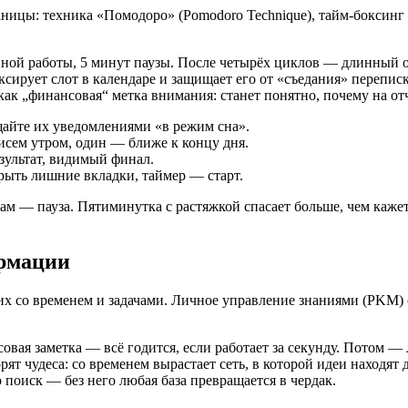
аницы: техника «Помодоро» (Pomodoro Technique), тайм‑боксинг
нной работы, 5 минут паузы. После четырёх циклов — длинный о
сирует слот в календаре и защищает его от «съедания» переписк
 как „финансовая“ метка внимания: станет понятно, почему на отч
щайте их уведомлениями «в режим сна».
исем утром, один — ближе к концу дня.
езультат, видимый финал.
крыть лишние вкладки, таймер — старт.
м — пауза. Пятиминутка с растяжкой спасает больше, чем кажетс
ормации
их со временем и задачами. Личное управление знаниями (PKM) 
я заметка — всё годится, если работает за секунду. Потом — лёг
ят чудеса: со временем вырастает сеть, в которой идеи находят 
о поиск — без него любая база превращается в чердак.