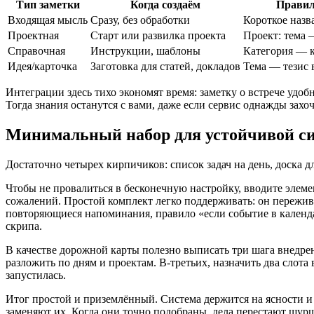
Тип заметки
Когда создаём
Правил
Входящая мысль
Сразу, без обработки
Короткое назв
Проектная
Старт или развилка проекта
Проект: тема 
Справочная
Инструкции, шаблоны
Категория — 
Идея/карточка
Заготовка для статей, докладов
Тема — тезис
Интеграции здесь тихо экономят время: заметку о встрече удоб
Тогда знания останутся с вами, даже если сервис однажды захоч
Минимальный набор для устойчивой с
Достаточно четырех кирпичиков: список задач на день, доска д
Чтобы не провалиться в бесконечную настройку, вводите элеме
сожалений. Простой комплект легко поддерживать: он переживё
повторяющиеся напоминания, правило «если событие в календа
скрипа.
В качестве дорожной карты полезно выписать три шага внедрени
разложить по дням и проектам. В‑третьих, назначить два слота
запустилась.
Итог простой и приземлённый. Система держится на ясности и 
заменяют их. Когда они точно подобраны, дела перестают шурша