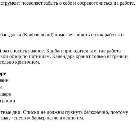
трумент позволяет забыть о себе и сосредоточиться на работе,
бан‑доска (Kanban board) помогает видеть поток работы и
раз сносить важное. Канбан пригодится там, где работа
евой обзор по пятницам. Календарь хранит только встречи и
ительно критичном.
оре
лайн
и
ндари
еграции
ватные дни. Списки не должны пухнуть бесконечно, поэтому
шаг, «снести» барьер легче именно им.