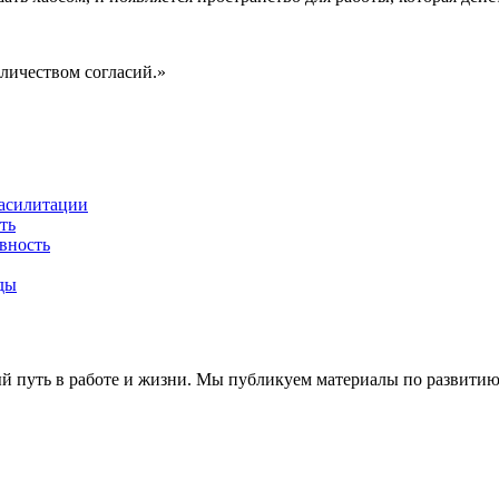
оличеством согласий.»
фасилитации
ть
вность
ды
ый путь в работе и жизни. Мы публикуем материалы по развитию