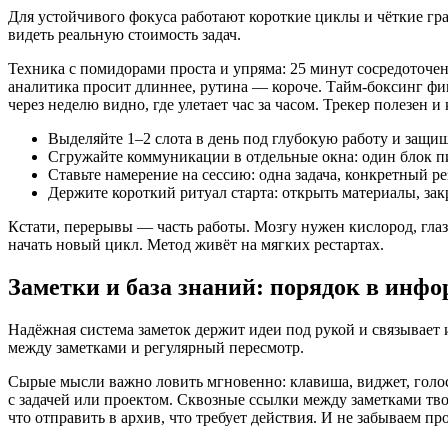
Для устойчивого фокуса работают короткие циклы и чёткие гр
видеть реальную стоимость задач.
Техника с помидорами проста и упряма: 25 минут сосредоточе
аналитика просит длиннее, рутина — короче. Тайм‑боксинг фик
через неделю видно, где улетает час за часом. Трекер полезен и
Выделяйте 1–2 слота в день под глубокую работу и защи
Сгружайте коммуникации в отдельные окна: один блок п
Ставьте намерение на сессию: одна задача, конкретный р
Держите короткий ритуал старта: открыть материалы, за
Кстати, перерывы — часть работы. Мозгу нужен кислород, глаза
начать новый цикл. Метод живёт на мягких рестартах.
Заметки и база знаний: порядок в инф
Надёжная система заметок держит идеи под рукой и связывает 
между заметками и регулярный пересмотр.
Сырые мысли важно ловить мгновенно: клавиша, виджет, голосова
с задачей или проектом. Сквозные ссылки между заметками твор
что отправить в архив, что требует действия. И не забываем пр