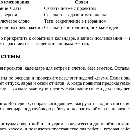
о именования
Связи
ание + дата
Связать позже с проектом
— версия
Ссылки на задачи и материалы
ключевое слово
Теги, закрепление в избранном
 в одном предложении
Ссылки на источники, похожие идеи
но прикрепить к событию в календаре, а запись исследования — 
ет „расставаться“ за деньги слишком жёстко.
истемы
ля проектов, календарь для встреч и слотов, база заметок. Оста
нты по очереди и проверяйте результат неделей‑двумя. Если но
т отпуск, аврал и сезон отчётов. А когда появится предсказуем
ре — создать заметку встречи». Небольшие связки дают ощущен
я. Во‑первых, собрать «входящие»: выгрузить в один список всё
 в календаре под глубокую работу и включить таймер на первую с
ритуалах: короткий план утром, фокус‑сессии днём, обзор в ко
ть хаосом, и появляется пространство для работы, которая дейс