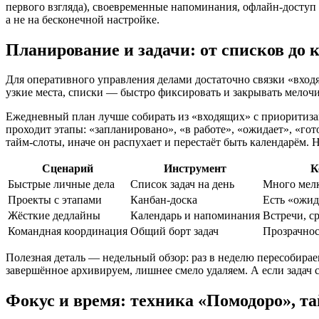
первого взгляда), своевременные напоминания, офлайн‑доступ 
а не на бесконечной настройке.
Планирование и задачи: от списков до 
Для оперативного управления делами достаточно связки «входя
узкие места, списки — быстро фиксировать и закрывать мелочи
Ежедневный план лучше собирать из «входящих» с приоритизаци
проходит этапы: «запланировано», «в работе», «ожидает», «го
тайм‑слоты, иначе он распухает и перестаёт быть календарём.
Сценарий
Инструмент
К
Быстрые личные дела
Список задач на день
Много мел
Проекты с этапами
Канбан‑доска
Есть «ожид
Жёсткие дедлайны
Календарь и напоминания
Встречи, с
Командная координация
Общий борт задач
Прозрачнос
Полезная деталь — недельный обзор: раз в неделю пересобира
завершённое архивируем, лишнее смело удаляем. А если задач 
Фокус и время: техника «Помодоро», та