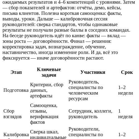
ожидаемых результатов и 4–6 компетенций с уровнями. Затем
— сбор показателей и артефактов: отчёты, демо, кейсы,
письма клиентов. Полезна короткая самооценка: факты,
выводы, уроки. Дальше — калибровочная сессия
руководителей: сверка стандартов, чтобы одинаковые
результаты не получали разные баллы в соседних командах.
На беседе руководитель идёт по канве: факты — вклад —
зоны роста — договорённости. Финал — решения:
корректировка задач, вознаграждение, обучение,
наставничество, иногда изменение роли. И да, всё это
фиксируется — иначе договорённости растают.
Ключевые
Этап
Участники
Срок
задачи
Руководитель,
Критерии, сбор
специалисты по
1–2
Подготовка
данных,
человеческим
недели
артефакты
ресурсам
Самооценка,
Сбор
отзывы,
Сотрудник, коллеги,
1
взглядов
верификация
руководитель
неделя
фактов
Руководители,
Сверка шкал,
Калибровка
специалисты по
1–2
индивидуальные