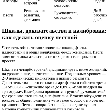
и беседы
человеческим
недели
встречи
ресурсам
Решения, план
До 5
Руководитель,
Итоги
развития,
рабочих
сотрудник
фиксация
дней
Шкалы, доказательства и калибровка:
как сделать оценку честной
Честность обеспечивают понятные шкалы, факты-
иллюстрации и общая калибровка между командами. Итоги
зависят от доказательств, а не от харизмы или громкого
проекта.
Шкала из четырёх уровней дисциплинирует: ниже ожиданий,
на уровне, выше, значительно выше. Под каждым уровнем —
2–3 поведенческих индикатора и пример результата.
Доказательства — это ссылки на артефакты и события: «релиз
1.4 от 03.04», «снижение брака до 0,8%», «план внедрён на
три отдела». Калибровка проводится группой руководителей,
где сравниваются кейсы, а не фамилии. В таких обсуждениях
рождается общее понимание «что такое хорошо», и исчезают
крайности. Честно говоря, без калибровки даже лучшая
матрица компетенций превращается в разнотолк.