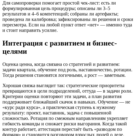
Для самопроверки помогает простой чек-лист: есть ли
формулированная цель процедуры; описаны ли 3–5
результатов и 4–6 компетенций; собраны ли артефакты;
проведена ли калибровка; зафиксированы ли решения и сроки
пересмотра. Если на любой пункт ответ «нет» — именно туда
и стоит направить усилие.
Интеграция с развитием и бизнес-
целями
Оценка ценна, когда связана со стратегией и развитием:
задачи квартала, обучение под роль, наставничество, ротации.
Тогда решения становятся логичными, а рост — заметным.
Хорошая связка выглядит так: стратегические приоритеты
превращаются в цели подразделений, оттуда — в задачи роли.
Критерии оценки повторяют эти задачи, а план развития
поддерживает ближайший скачок в навыках. Обучение — не
«курс ради курса», а практическая ступень к нужному
результату: проект, наставник, задача с повышенной
сложностью. Ротация по смежным направлениям укрепляет
гибкость команды и снижает риски выгорания. Когда такой
контур работает, аттестация перестаёт быть «разводом по
формам» и становится разговором взрослых людей о деле.