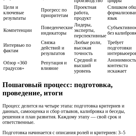
производство
цифры
Цели и
Проектная
Слишком об
Прогресс по
ключевые
работа,
формализова
приоритетам
результаты
продукт
язык
Лидеры,
Поведенческие
Субъективно
Компетенции
эксперты,
индикаторы
без калибров
перспективные
Связка
Любые роли,
Требует
Интервью по
действий и
высокая
подготовки
фактам
результатов
точность
интервьюеро
Средний и
Анонимность
Обзор «360
Репутация и
высший
контекста
градусов»
влияние
уровень
искажает
Пошаговый процесс: подготовка,
проведение, итоги
Процесс делится на четыре этапа: подготовка критериев и
данных, самооценка и сбор отзывов, калибровка и беседы,
решения и план развития. Каждому этапу — свой срок и
ответственные.
Подготовка начинается с описания ролей и критериев: 3–5