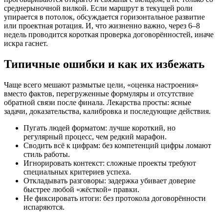
среднерыночной вилкой. Если маршрут в текущей роли
упирается в потолок, обсуждается горизонтальное развитие
или проектная ротация. И, что жизненно важно, через 6–8
недель проводится короткая проверка договорённостей, иначе
искра гаснет.
Типичные ошибки и как их избежать
Чаще всего мешают размытые цели, «оценка настроения»
вместо фактов, перегруженные формуляры и отсутствие
обратной связи после финала. Лекарства просты: ясные
задачи, доказательства, калибровка и последующие действия.
Пугать людей форматом: лучше короткий, но
регулярный процесс, чем редкий марафон.
Сводить всё к цифрам: без компетенций цифры ломают
стиль работы.
Игнорировать контекст: сложные проекты требуют
специальных критериев успеха.
Откладывать разговоры: задержка убивает доверие
быстрее любой «жёсткой» правки.
Не фиксировать итоги: без протокола договорённости
испаряются.