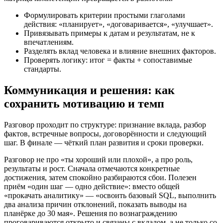
Формулировать критерии простыми глаголами
действия: «планирует», «договаривается», «улучшает».
Привязывать примеры к датам и результатам, не к
впечатлениям.
Разделять вклад человека и влияние внешних факторов.
Проверять логику: итог = факты + сопоставимые
стандарты.
Коммуникация и решения: как
сохранить мотивацию и темп
Разговор проходит по структуре: признание вклада, разбор
фактов, встречные вопросы, договорённости и следующий
шаг. В финале — чёткий план развития и сроки проверки.
Разговор не про «ты хороший или плохой», а про роль,
результаты и рост. Сначала отмечаются конкретные
достижения, затем спокойно разбираются сбои. Полезен
приём «один шаг — одно действие»: вместо общей
«прокачать аналитику» — «освоить базовый SQL, выполнить
два анализа причин отклонений, показать выводы на
планёрке до 30 мая». Решения по вознаграждению
проговариваются открыто и связаны с вкладом, а не только со