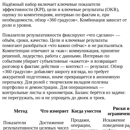
Надёжный набор включает ключевые показатели
эффективности (KPI), цели и ключевые результаты (OKR),
оценку по компетенциям, интервью по фактам и, при
необходимости, обзор «360 градусов». Комбинация зависит от
роли и уровня.
Показатели результативности фиксируют «что сделано» —
объём, сроки, качество. Цели и ключевые результаты
помогают разобраться «что важно сейчас» и не распыляться.
Компетенции отвечают за «как»: коммуникация, принятие
решений, лидерство, работа с данными. Интервью по
событиям убирает субъективные «кажется» и возвращает
разговор к фактам: действия — контекст — результат. Обзор
«360 градусов» добавляет широту взгляда, но требует
аккуратной подготовки, иначе превращается в анонимную
перепалку. Для ролей с творческим вкладом полезны
портфолио и демонстрации. Для операционных —
контрольные листы и хронометраж. Баланс берётся из задачи:
не перегружать, но и не упрощать до двоек и троек.
Риски и
Метод
Что измеряет
Когда уместен
ограничен
Продажи,
Искажение
Показатели
Достижение
операции,
поведения ра
результативности
целевых чисел