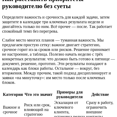
руководителю без суеты
Определите важность и срочность для каждой задачи, затем
защитите в календаре три ключевых результата недели и
двигайтесь только по ним. Всё прочее — после. Так работает
спокойный темп без перегрева.
Слабое место многих планов — туманная важность. Мы
предлагаем простую сетку: важное двигает стратегию,
срочное горит из-за сроков или рисков. Решение принимает
не настроение, а таблица. Полезно начать неделю с трёх
конкретных результатов: что должно быть готово к пятнице —
документ, решение, прототип. Эти результаты попадают в
календарь как блоки работы. Остальное — вокруг, без
вторжения. Между прочим, такой подход дисциплинирует и
заявки «на минуточку»: им место только после ключевых
блоков.
Примеры для
Категория
Что это значит
Действие
руководителя
Эскалация от
Сразу в работу,
Риск или срок,
Важное и
ключевого
ограничить
влияющий на
срочное
клиента,
внешние
стратегию
остановка релиза
контакты