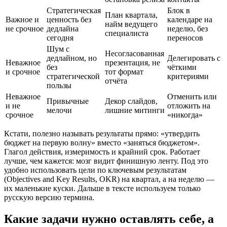
Стратегическая
Блок в
План квартала,
Важное и
ценность без
календаре на
найм ведущего
не срочное
дедлайна
неделю, без
специалиста
сегодня
переносов
Шум с
Несогласованная
дедлайном, но
Делегировать с
Неважное
презентация, не
без
чёткими
и срочное
тот формат
стратегической
критериями
отчёта
пользы
Неважное
Отменить или
Привычные
Декор слайдов,
и не
отложить на
мелочи
лишние митинги
срочное
«никогда»
Кстати, полезно называть результаты прямо: «утвердить
бюджет на первую волну» вместо «заняться бюджетом».
Глагол действия, измеримость и крайний срок. Работает
лучше, чем кажется: мозг видит финишную ленту. Под это
удобно использовать цели по ключевым результатам
(Objectives and Key Results, OKR) на квартал, а на неделю —
их маленькие куски. Дальше в тексте используем только
русскую версию термина.
Какие задачи нужно оставлять себе, а