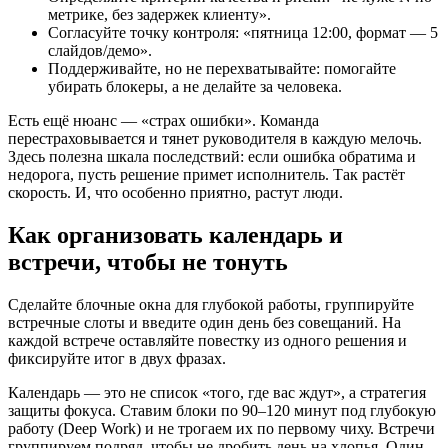
метрике, без задержек клиенту».
Согласуйте точку контроля: «пятница 12:00, формат — 5
слайдов/демо».
Поддерживайте, но не перехватывайте: помогайте
убирать блокеры, а не делайте за человека.
Есть ещё нюанс — «страх ошибки». Команда
перестраховывается и тянет руководителя в каждую мелочь.
Здесь полезна шкала последствий: если ошибка обратима и
недорога, пусть решение примет исполнитель. Так растёт
скорость. И, что особенно приятно, растут люди.
Как организовать календарь и
встречи, чтобы не тонуть
Сделайте блочные окна для глубокой работы, группируйте
встречные слоты и введите один день без совещаний. На
каждой встрече оставляйте повестку из одного решения и
фиксируйте итог в двух фразах.
Календарь — это не список «того, где вас ждут», а стратегия
защиты фокуса. Ставим блоки по 90–120 минут под глубокую
работу (Deep Work) и не трогаем их по первому чиху. Встречи
группируем подряд, чтобы не дробить день на хлопья. Один