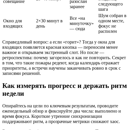
совещание
разослан
следующего
заранее
шага
Шум собран в
Все «на
Окно для
2×30 минут в
одном месте,
минуточку»
входящих
день
фокус не
— сюда
распилен
Справедливый вопрос: а если «горит»? Тогда у окна для
входящих появляется красная кнопка — переносим менее
важное и открываем экстренный слот. Но после —
ретроспектива: почему загорелось и как не повторить. Секрет
в том, что такие пожары редеют, когда календарь отражает
приоритеты, а встречи научены заканчивать ровно в срок с
записями решений.
Как измерять прогресс и держать ритм
недели
Опирайтесь на цели по ключевым результатам, проводите
еженедельный обзор и фиксируйте два числа: выполнено и
время фокуса. Короткие утренние синхронизации
поддерживают ритм, а прозрачные метрики снижают хаос.