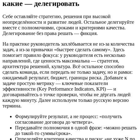
какие — делегировать
Себе оставляйте стратегию, решения при высокой
неопределённости и развитие людей. Остальное делегируйте
вместе с полномочиями, сроками и критериями качества.
Делегирование без права решать — фикция.
На практике руководитель захлёбывается не из‑за количества
задач, а из‑за привычки «быстрее сделать самому». Здесь
помогает правило фокуса: у руководителя есть несколько
направлений, где ценность максимальна — стратегия,
архитектура решений, культура. Всё остальное способно
сделать команда, если передать не только задачу, но и рамки:
ожидаемый результат, бюджет, границы риска. Добавьте к
задаче простую метрику — ключевые показатели
эффективности (Key Performance Indicators, KPI) — и
договаривайтесь о точке проверки, чтобы не дёргать людей
каждую минуту. Далее используем только русскую версию
термина.
Формулируйте результат, а не процесс: «получить
согласование договора до четверга».
Передавайте полномочия в одной фразе: «можно решать
до такой‑то суммы/срока».
Определяйте критерии качества и риски: «не хуже N по