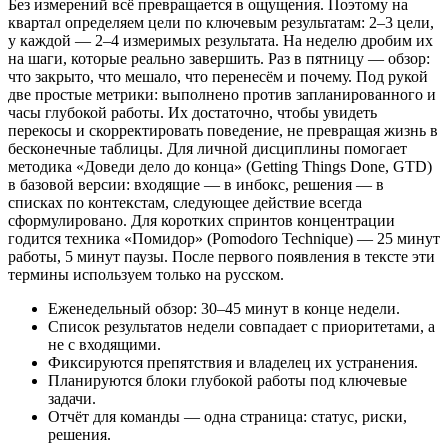
Без измерений всё превращается в ощущения. Поэтому на
квартал определяем цели по ключевым результатам: 2–3 цели,
у каждой — 2–4 измеримых результата. На неделю дробим их
на шаги, которые реально завершить. Раз в пятницу — обзор:
что закрыто, что мешало, что перенесём и почему. Под рукой
две простые метрики: выполнено против запланированного и
часы глубокой работы. Их достаточно, чтобы увидеть
перекосы и скорректировать поведение, не превращая жизнь в
бесконечные таблицы. Для личной дисциплины помогает
методика «Доведи дело до конца» (Getting Things Done, GTD)
в базовой версии: входящие — в инбокс, решения — в
списках по контекстам, следующее действие всегда
сформулировано. Для коротких спринтов концентрации
годится техника «Помидор» (Pomodoro Technique) — 25 минут
работы, 5 минут паузы. После первого появления в тексте эти
термины используем только на русском.
Еженедельный обзор: 30–45 минут в конце недели.
Список результатов недели совпадает с приоритетами, а
не с входящими.
Фиксируются препятствия и владелец их устранения.
Планируются блоки глубокой работы под ключевые
задачи.
Отчёт для команды — одна страница: статус, риски,
решения.