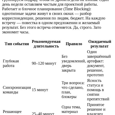
день недели оставляем чистым для проектной работы.
Работает и блочное планирование (Time Blocking):
однотипные задачи живут в своих окнах — разбор
корреспонденции, решения по людям, бюджет. На каждую
встречу — повестка в одном предложении и желаемый
результат. Без этого встреча отменяется. Да, строго. Зато
экономит часы.
Рекомендуемая
Ожидаемый
Тип события
Правило
длительность
результат
Один
Без
завершённый
Глубокая
уведомлений,
артефакт:
90–120 минут
работа
дверь
документ,
закрыта
решение,
прототип
Ясность
Три вопроса:
статуса и
Синхронизация
что сделано,
15 минут
помощь в
команды
план,
снятии
блокеры
препятствий
Принятое
Одна тема,
решение и
Решающее
материал
25–40 минут
владелец