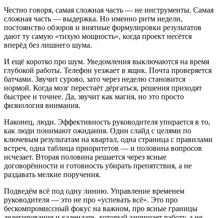
Честно говоря, самая сложная часть — не инструменты. Самая
сложная часть — выдержка. Но именно ритм недели,
постоянство обзоров и внятные формулировки результатов
дают ту самую «тихую мощность», когда проект несётся
вперёд без лишнего шума.
И ещё коротко про шум. Уведомления выключаются на время
глубокой работы. Телефон уезжает в ящик. Почта проверяется
батчами. Звучит сурово, зато через неделю становится
нормой. Когда мозг перестаёт дёргаться, решения приходят
быстрее и точнее. Да, звучит как магия, но это просто
физиология внимания.
Наконец, люди. Эффективность руководителя упирается в то,
как люди понимают ожидания. Один слайд с целями по
ключевым результатам на квартал, одна страница с правилами
встреч, одна таблица приоритетов — и половина вопросов
исчезает. Вторая половина решается через ясные
договорённости и готовность убирать препятствия, а не
раздавать мелкие поручения.
Подведём всё под одну линию. Управление временем
руководителя — это не про «успевать всё». Это про
бескомпромиссный фокус на важном, про ясные границы
делегирования и календарь, который защищает работу, а не