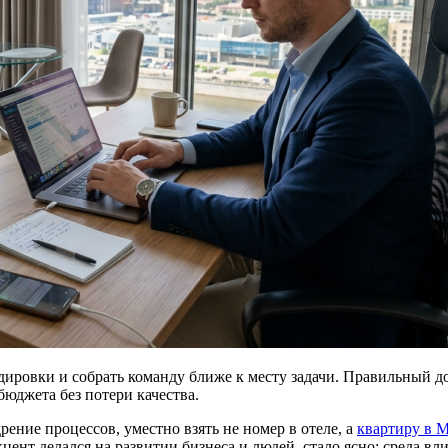
дировки и собрать команду ближе к месту задачи. Правильный до
бюджета без потери качества.
рение процессов, уместно взять не номер в отеле, а
квартиру в М
цент делался на развитии бизнеса и людей, стало ясно: среда вл