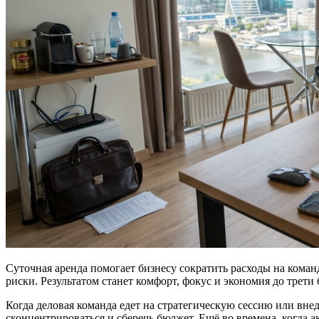
Суточная аренда помогает бизнесу сократить расходы на коман
риски. Результатом станет комфорт, фокус и экономия до трети 
Когда деловая команда едет на стратегическую сессию или внед
сконцентрироваться и сберечь бюджет. Ещё во времена, когда ак